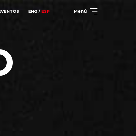
Menú
EVENTOS
ENG /
ESP
O