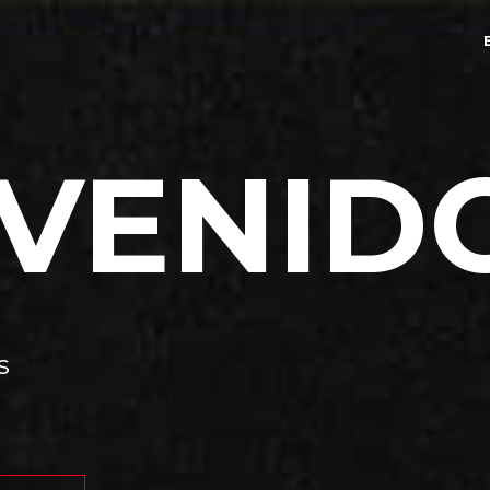
NVENID
s