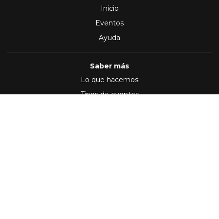
Inicio
Eventos
Ayuda
Saber más
Lo que hacemos
Tipos de eventos
Síguenos en
(2012 - 2026)
Términos y Condiciones
,
Política de privacidad