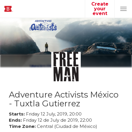
Create
your
Tog
event
navi
Adventure Activists México
- Tuxtla Gutierrez
Starts:
Friday
12
July
,
2019
,
20
:
00
Ends:
Friday
12
de
July
de
2019
,
22
:
00
Time Zone:
Central (Ciudad de México)