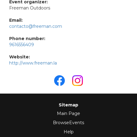
Event organizer:
Freeman Outdoors
Email:
contacto@freeman.com
Phone number:
9616556409
Website:
http://www.freeman.la
Sitemap
Main Page
BrowseEvents
Help