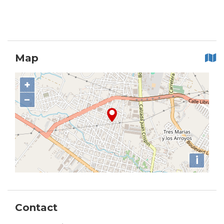
Map
+
−
i
Contact