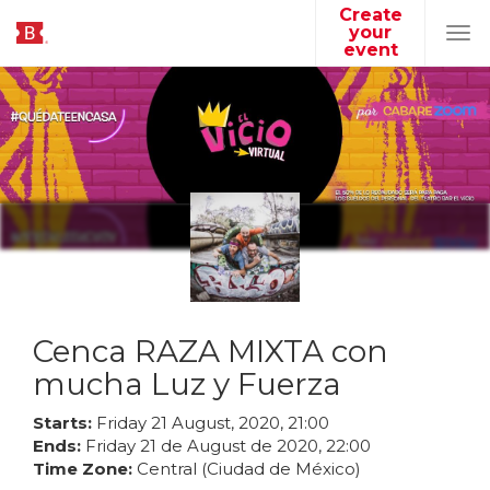
Create
your
Tog
event
navi
Cenca RAZA MIXTA con
mucha Luz y Fuerza
Starts:
Friday
21
August
,
2020
,
21
:
00
Ends:
Friday
21
de
August
de
2020
,
22
:
00
Time Zone:
Central (Ciudad de México)