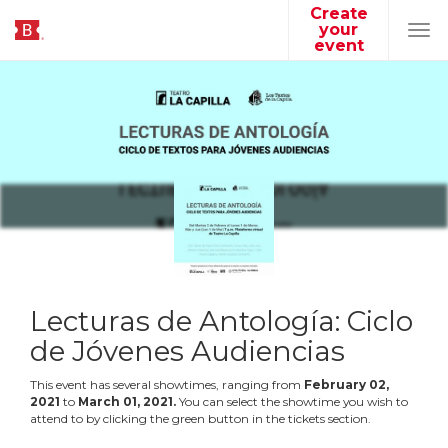
Create
your
Tog
event
navi
Lecturas de Antología: Ciclo
de Jóvenes Audiencias
This event has several showtimes, ranging from
February
02
,
2021
to
March
01
,
2021
.
You can select the showtime you wish to
attend to by clicking the green button in the tickets section.