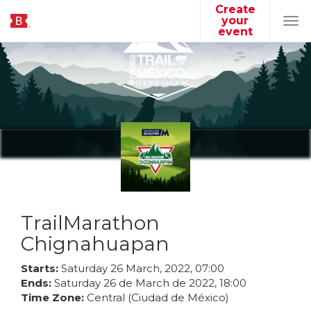
Create
your
Tog
event
navi
TrailMarathon
Chignahuapan
Starts:
Saturday
26
March
,
2022
,
07
:
00
Ends:
Saturday
26
de
March
de
2022
,
18
:
00
Time Zone:
Central (Ciudad de México)