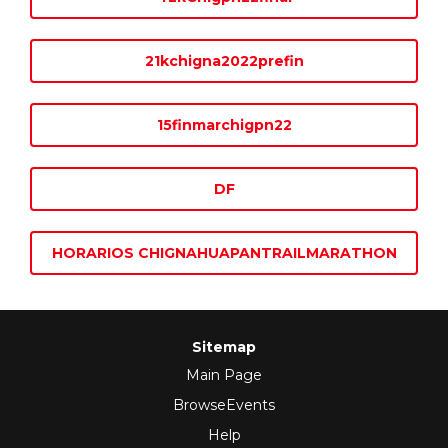
21kchigna2022prefin
15finmarchigpn22
DF
HORARIOS CHIGNAHUAPANTRAILMARATHON
Sitemap
Main Page
BrowseEvents
Help