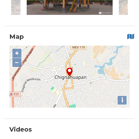
Map
+
−
i
Videos