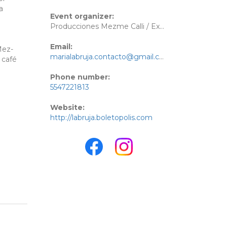
a
Event organizer:
Producciones Mezme Calli / Explora Xochimilco
Email:
Mez-
marialabruja.contacto@gmail.com
 café
Phone number:
5547221813
Website:
http://labruja.boletopolis.com