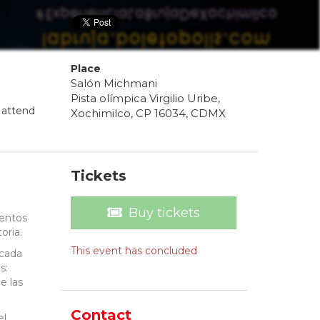
Place
Salón Michmani
Pista olímpica Virgilio Uribe,
 attend
Xochimilco, CP 16034, CDMX
Tickets
Buy tickets
mentos
oria.
This event has concluded
rcada
s:
e las
Contact
el