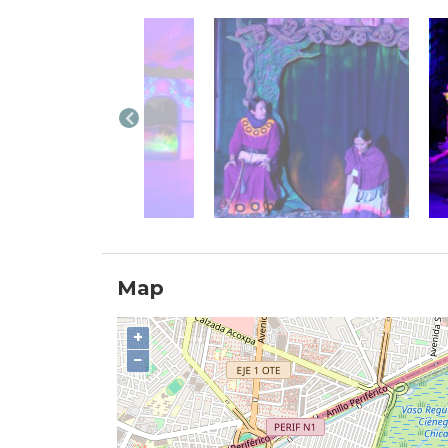
Map
+
−