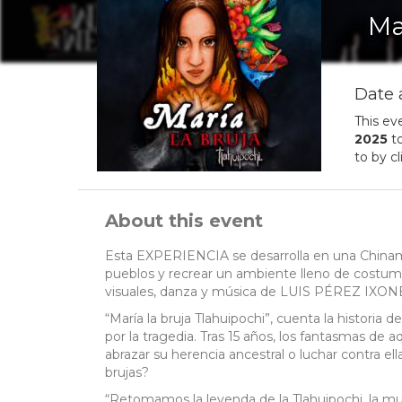
Ma
Date 
This ev
2025
t
to by c
About this event
Esta EXPERIENCIA se desarrolla en una Chinampa
pueblos y recrear un ambiente lleno de costumb
visuales, danza y música de LUIS PÉREZ IXONE
“María la bruja Tlahuipochi”, cuenta la histo
por la tragedia. Tras 15 años, los fantasmas de
abrazar su herencia ancestral o luchar contra ell
brujas?
“Retomamos la leyenda de la Tlahuipochi, la muje