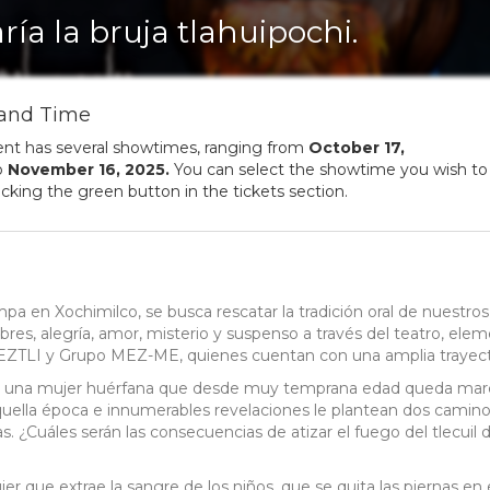
ría la bruja tlahuipochi.
and Time
ent has several showtimes, ranging from
October
17
,
o
November
16
,
2025
.
You can select the showtime you wish to
licking the green button in the tickets section.
 en Xochimilco, se busca rescatar la tradición oral de nuestros
res, alegría, amor, misterio y suspenso a través del teatro, ele
ZTLI y Grupo MEZ-ME, quienes cuentan con una amplia trayect
ria de una mujer huérfana que desde muy temprana edad queda ma
 aquella época e innumerables revelaciones le plantean dos camino
as. ¿Cuáles serán las consecuencias de atizar el fuego del tlecuil d
r que extrae la sangre de los niños, que se quita las piernas en 