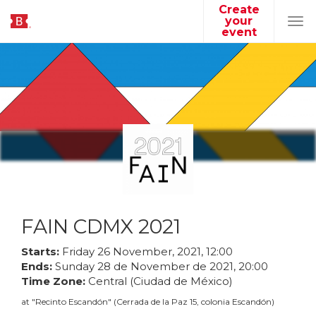
Create
your
Tog
event
navi
FAIN CDMX 2021
Starts:
Friday
26
November
,
2021
,
12
:
00
Ends:
Sunday
28
de
November
de
2021
,
20
:
00
Time Zone:
Central (Ciudad de México)
at
"
Recinto Escandón
"
(
Cerrada de la Paz 15, colonia Escandón
)