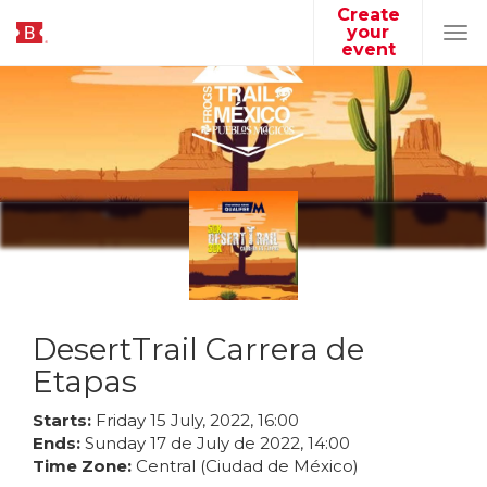
Create
your
Tog
event
navi
DesertTrail Carrera de
Etapas
Starts:
Friday
15
July
,
2022
,
16
:
00
Ends:
Sunday
17
de
July
de
2022
,
14
:
00
Time Zone:
Central (Ciudad de México)