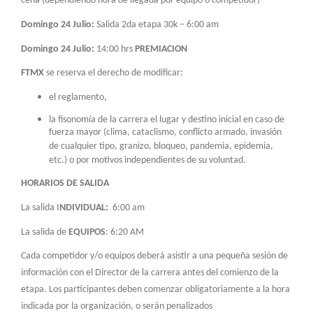
cena (dependiendo hora de llegada por equipo o competidor)
Domingo 24 Julio:
Salida 2da etapa 30k – 6:00 am
Domingo 24 Julio:
14:00 hrs
PREMIACION
FTMX
se reserva el derecho de modificar:
el reglamento,
la fisonomía de la carrera el lugar y destino inicial en caso de
fuerza mayor (clima, cataclismo, conflicto armado, invasión
de cualquier tipo, granizo, bloqueo, pandemia, epidemia,
etc.) o por motivos independientes de su voluntad.
HORARIOS DE SALIDA
La salida I
NDIVIDUAL:
6:00 am
La salida de
EQUIPOS
: 6:20 AM
Cada competidor y/o equipos deberá asistir a una pequeña sesión de
información con el Director de la carrera antes del comienzo de la
etapa. Los participantes deben comenzar obligatoriamente a la hora
indicada por la organización, o serán penalizados