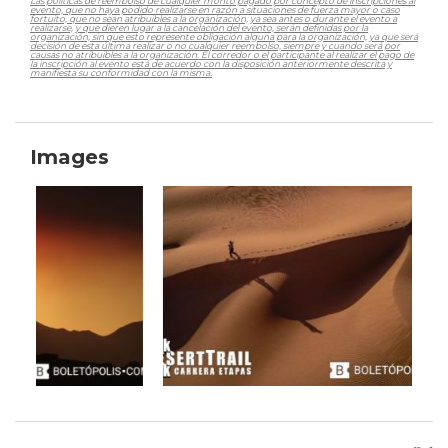
Las políticas de reembolso de cualquier monto pagado por concepto de inscripciones al
evento, que no haya podido realizarse en razón a situaciones de fuerza mayor o caso
fortuito, que no sean atribuibles a la organización, ya sea antes o durante el evento a
realizarse, y que dieren lugar a la cancelación del evento, serán definidas por la
organización, sin que esto represente obligación alguna para la organización, ya que será
decisión de esta última realizar o no cualquier reembolso, siempre y cuando será por
causas no atribuibles a la organización. El corredor o el participante al realizar el pago de
la inscripción al evento está de acuerdo con la disposición anteriormente descrita y
manifiesta su conformidad con la misma.
Images