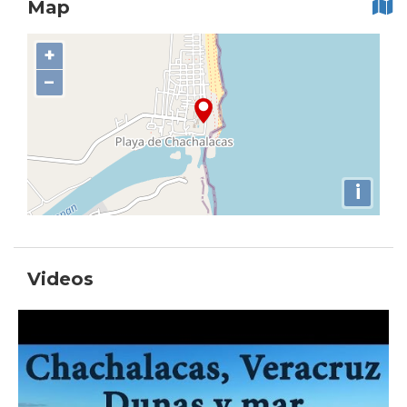
Map
+
−
i
Videos