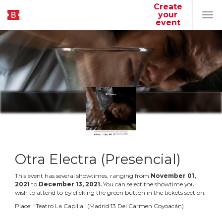
Create
your
Tog
event
navi
Otra Electra (Presencial)
This event has several showtimes, ranging from
November
01
,
2021
to
December
13
,
2021
.
You can select the showtime you
wish to attend to by clicking the green button in the tickets section.
Place:
"
Teatro La Capilla
"
(
Madrid 13 Del Carmen Coyoacán
)