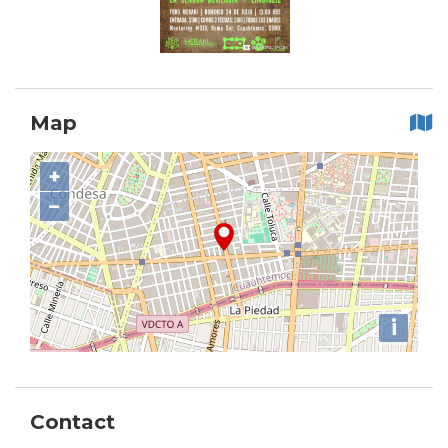
Map
+
−
i
Contact