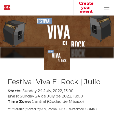
Create
your
Tog
event
navi
Festival Viva El Rock | Julio
Starts:
Sunday
24
July
,
2022
,
13
:
00
Ends:
Sunday
24
de
July
de
2022
,
18
:
00
Time Zone:
Central (Ciudad de México)
at
"
Meraki
"
(
Monterrey 319, Roma Sur, Cuauhtémoc, CDMX.
)