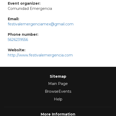
Event organizer:
Comunidad Emergencia
Email:
festivalemergenciamex@gmail.com
Phone number:
5626239556
Website:
http://www.festivalemergencia.com
Sitemap
Main Page
BrowseEvents
Help
More Information