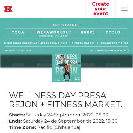
Create
your
Tog
event
navi
WELLNESS DAY PRESA
REJON + FITNESS MARKET.
Starts:
Saturday
24
September
,
2022
,
08
:
00
Ends:
Saturday
24
de
September
de
2022
,
19
:
00
Time Zone:
Pacific (Chihuahua)