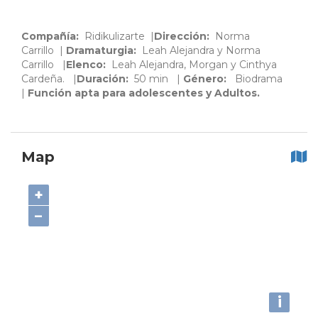
Compañía:
Ridikulizarte |
Dirección:
Norma
Carrillo
|
Dramaturgia:
Leah Alejandra y Norma
Carrillo |
Elenco:
Leah Alejandra, Morgan y Cinthya
Cardeña.
|
Duración:
50 min
|
Género:
Biodrama
|
Función apta para adolescentes y
Adultos.
Map
+
−
i