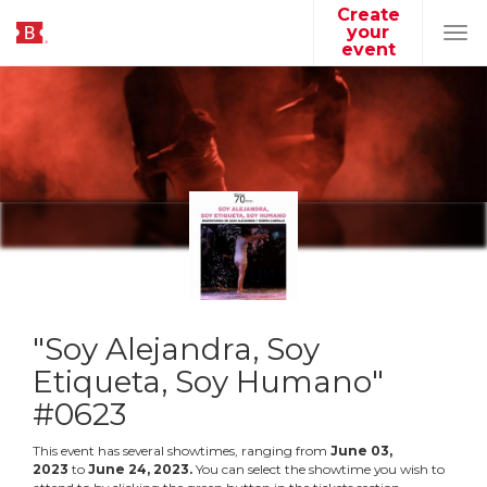
Create
your
Tog
event
navi
"Soy Alejandra, Soy
Etiqueta, Soy Humano"
#0623
This event has several showtimes, ranging from
June
03
,
2023
to
June
24
,
2023
.
You can select the showtime you wish to