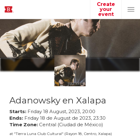
Create
your
Tog
event
navi
Adanowsky en Xalapa
Starts:
Friday
18
August
,
2023
,
20
:
00
Ends:
Friday
18
de
August
de
2023
,
23
:
30
Time Zone:
Central (Ciudad de México)
at
"
Tierra Luna Club Cultural
"
(
Rayon 18, Centro, Xalapa
)