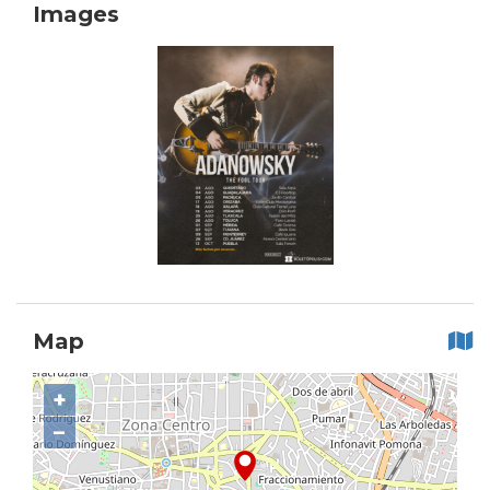
Images
Map
+
−