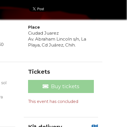
Place
Ciudad Juarez
Av. Abraham Lincoln s/n, La
30
Playa, Cd Juárez, Chih.
Tickets
 sol
Buy tickets
ra
This event has concluded