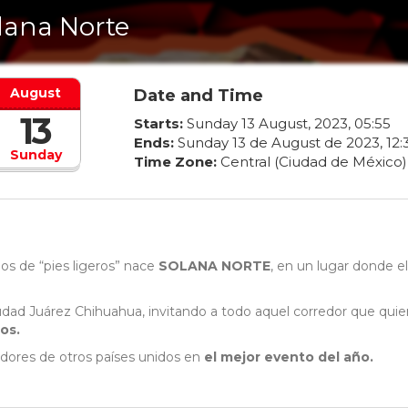
lana Norte
August
Date and Time
13
Starts:
Sunday
13
August
,
2023
,
05
:
55
Ends:
Sunday
13
de
August
de
2023
,
12
:
Sunday
Time Zone:
Central (Ciudad de México)
los de “pies ligeros” nace
SOLANA NORTE
, en un lugar donde el
udad Juárez Chihuahua, invitando a todo aquel corredor que quie
ros.
dores de otros países unidos en
el mejor evento del año.