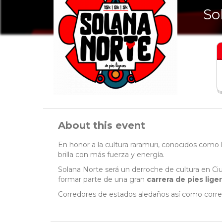
So
About this event
En honor a la cultura raramuri, conocidos como 
brilla con más fuerza y energía.
Solana Norte será un derroche de cultura en Ci
formar parte de una gran
carrera de pies lige
Corredores de estados aledaños así como corre