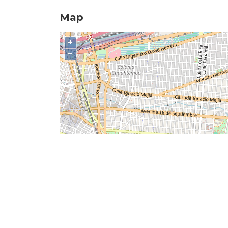
Map
+
−