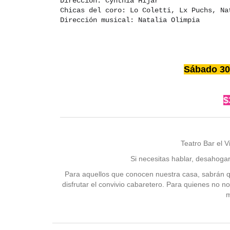
Dirección: Cynthia Híjar
Chicas del coro: Lo Coletti, Lx Puchs, Na
Dirección musical: Natalia Olimpia
Sábado 30
$
Teatro Bar el 
Si necesitas hablar, desahoga
Para aquellos que conocen nuestra casa, sabrán qu
disfrutar el convivio cabaretero. Para quienes no n
m