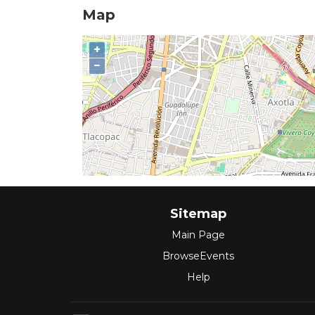
Map
+
−
Sitemap
Main Page
BrowseEvents
Help