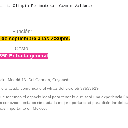
talia Olimpia Polimotosa, Yazmin Valdemar.
Función:
 de septiembre a las 7:30pm.
Costo:
350 Entrada general
Vicio. Madrid 13. Del Carmen, Coyoacán.
rte o ayuda comunícate al whats del vicio 55 37533529.
e tenemos el espacio ideal para tener lo que será una experiencia ún
os conozcan, esta es sin duda la mejor oportunidad para disfrutar del c
ás importante en México.