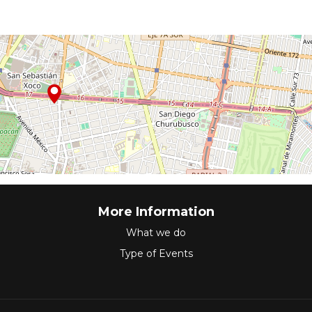
More Information
What we do
Type of Events