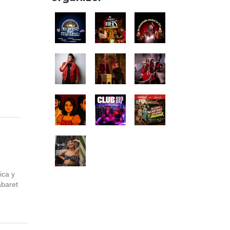
ica y
abaret