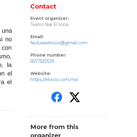
Contact
Event organizer:
Teatro Bar El Vicio
 una
Email:
si no
facturaselvicio@gmail.com
a con
Phone number:
ismo,
5537533529
, la
on el
Website:
https://elvicio.com.mx/
ra el
More from this
organizer