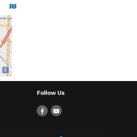
i
Follow Us