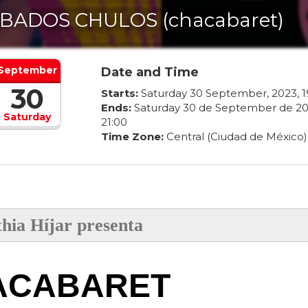
BADOS CHULOS (chacabaret)
September
Date and Time
30
Starts:
Saturday
30
September
,
2023
,
1
Ends:
Saturday
30
de
September
de
20
Saturday
21
:
00
Time Zone:
Central (Ciudad de México)
hia Híjar presenta
ACABARET