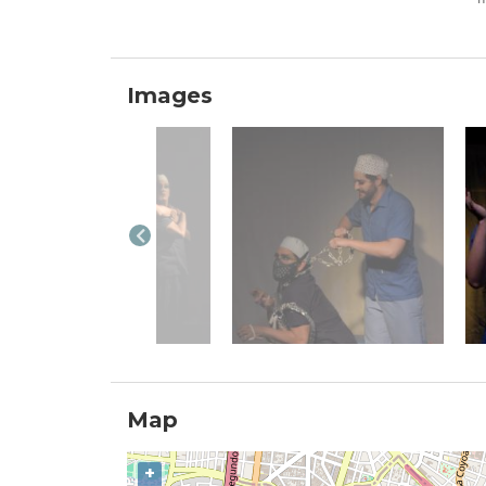
Images
Map
+