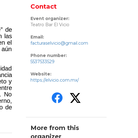
Contact
Event organizer:
Teatro Bar El Vicio
” de
n las
Email:
n el
facturaselvicio@gmail.com
 aún
Phone number:
5537533529
sidad
Website:
ancia
https://elvicio.com.mx/
eto y
entre
y. No
erno,
ro de
More from this
organizer