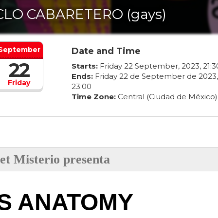
CLO CABARETERO (gays)
September
Date and Time
22
Starts:
Friday
22
September
,
2023
,
21
:
3
Ends:
Friday
22
de
September
de
2023
,
Friday
23
:
00
Time Zone:
Central (Ciudad de México)
et Misterio presenta
'S ANATOMY