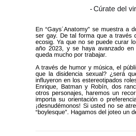
-
Cúrate del v
En “Gays´Anatomy” se muestra a do
ser gay. De tal forma que a través 
ecosig. Ya que no se puede curar l
año 2023, y se haya avanzado en m
queda mucho por trabajar.
A través de humor y música, el públi
que la disidencia sexual? ¿será qu
influyeron en los estereotipados ro
Enrique, Batman y Robín, dos ranch
otros personajes, haremos un recorr
importa su orientación o preferenci
¡desnudémonos! Si usted no se atre
“boylesque”. Hagamos del joteo un d