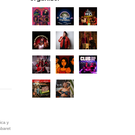
ica y
abaret