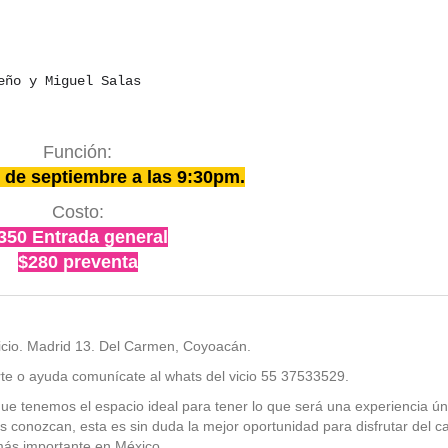
eño y Miguel Salas
Función:
 de septiembre a las 9:30pm.
Costo:
350 Entrada general
$280 preventa
Vicio. Madrid 13. Del Carmen, Coyoacán.
rte o ayuda comunícate al whats del vicio 55 37533529.
e tenemos el espacio ideal para tener lo que será una experiencia ún
os conozcan, esta es sin duda la mejor oportunidad para disfrutar del c
ás importante en México.