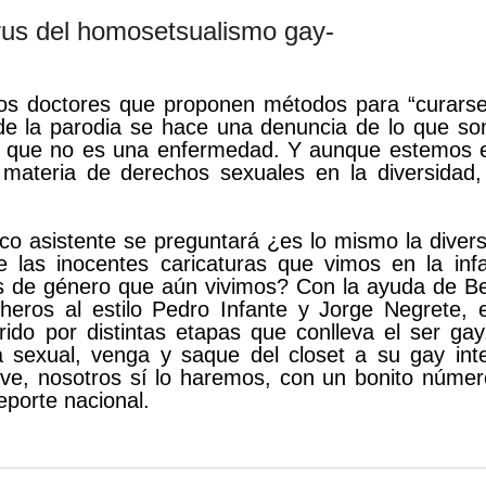
irus del homosetsualismo gay
-
s doctores que proponen métodos para “curarse
de la parodia se hace una denuncia de lo que so
o que no es una enfermedad. Y aunque estemos e
ateria de derechos sexuales en la diversidad,
co asistente se preguntará ¿es lo mismo la diver
e las inocentes caricaturas que vimos en la inf
les de género que aún vivimos? Con la ayuda de B
eros al estilo Pedro Infante y Jorge Negrete, 
ido por distintas etapas que conlleva el ser ga
a sexual, venga y saque del closet a su gay int
ve, nosotros sí lo haremos, con un bonito núme
eporte nacional.