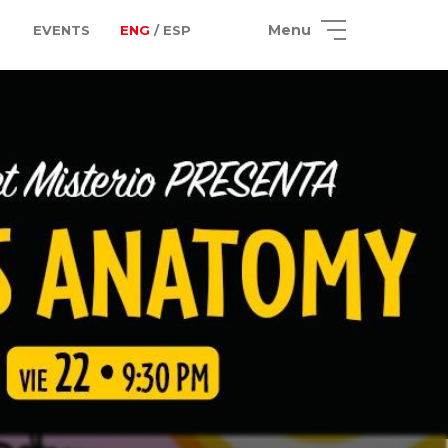
Menu
EVENTS
ENG
/ ESP