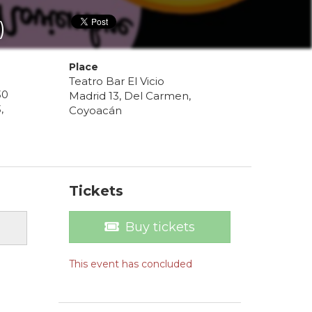
)
Place
Teatro Bar El Vicio
30
Madrid 13, Del Carmen,
3
,
Coyoacán
Tickets
Buy tickets
This event has concluded