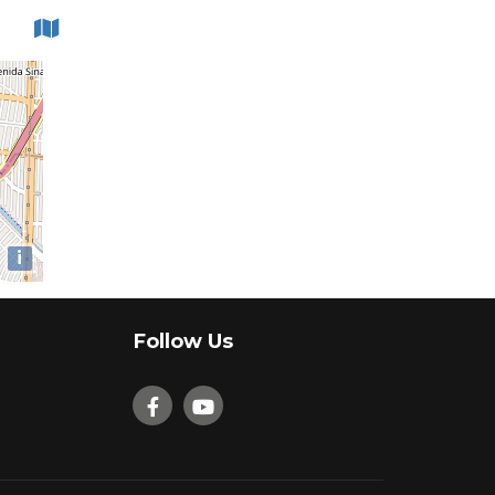
i
Follow Us