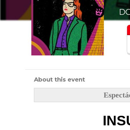
DO
About this event
Espectá
INS