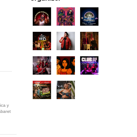
ica y
abaret