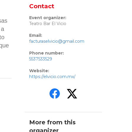
Contact
Event organizer:
sas
Teatro Bar El Vicio
 a
Email:
to
facturaselvicio@gmail.com
 que
Phone number:
5537533529
Website:
https://elvicio.com.mx/
More from this
organizer