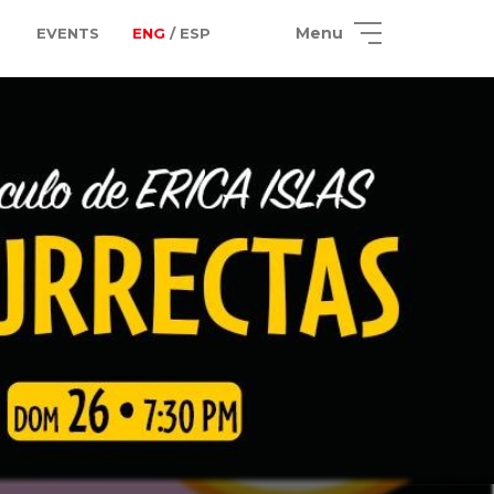
Menu
EVENTS
ENG
/ ESP