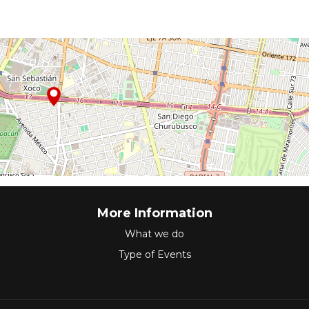
More Information
What we do
Type of Events