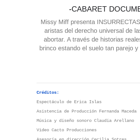
-
CABARET DOCUMEN
Missy Miff presenta INSURRECTAS 
aristas del derecho universal de 
abortar. A través de historias re
brinco estando el suelo tan parej
Créditos:
Espectáculo
de
Erica
Islas
Asistencia
de
Producción
Fernanda Maceda
Música
y diseño
sonoro Claudia Arellano
Video
Cacto Producciones
Asesoría
en dirección Cecilia Sotres