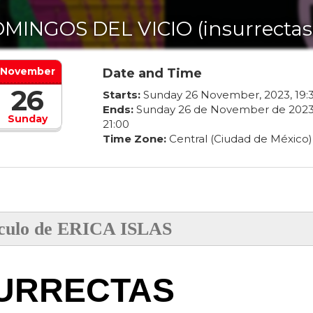
MINGOS DEL VICIO (insurrectas
November
Date and Time
26
Starts:
Sunday
26
November
,
2023
,
19
:
Ends:
Sunday
26
de
November
de
202
Sunday
21
:
00
Time Zone:
Central (Ciudad de México)
culo de ERICA ISLAS
URRECTAS