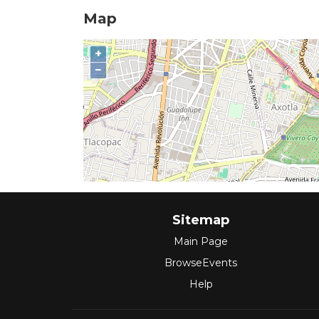
Map
+
−
Sitemap
Main Page
BrowseEvents
Help