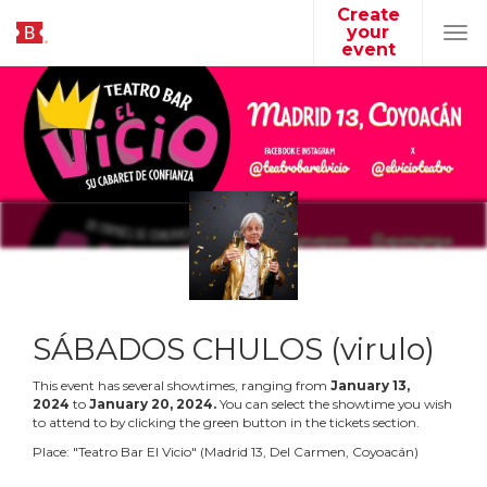
Create
your
Tog
event
navi
SÁBADOS CHULOS (virulo)
This event has several showtimes, ranging from
January
13
,
2024
to
January
20
,
2024
.
You can select the showtime you wish
to attend to by clicking the green button in the tickets section.
Place:
"
Teatro Bar El Vicio
"
(
Madrid 13, Del Carmen, Coyoacán
)