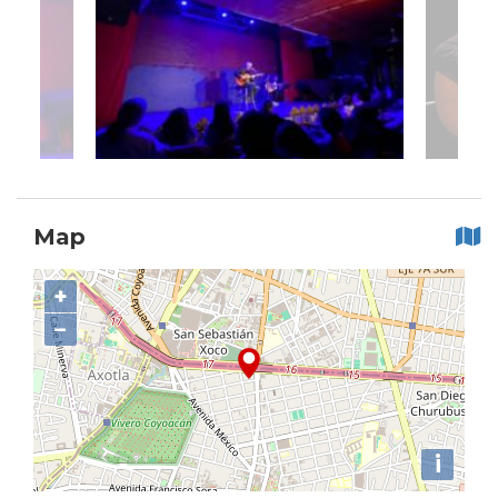
Map
+
−
i