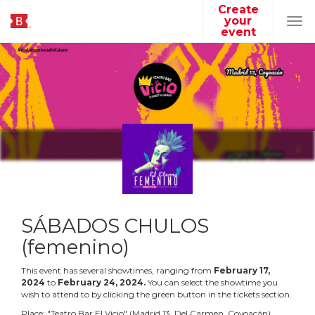
Create
your
Tog
event
navi
SÁBADOS CHULOS
(femenino)
This event has several showtimes, ranging from
February
17
,
2024
to
February
24
,
2024
.
You can select the showtime you
wish to attend to by clicking the green button in the tickets section.
Place:
"
Teatro Bar El Vicio
"
(
Madrid 13, Del Carmen, Coyoacán
)