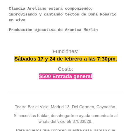
Claudia Arellano estará componiendo,
improvisando y cantando textos de Doña Rosario
en vivo
Producción ejecutiva de Arantxa Merlín
Funciónes:
Sábados 17 y 24 de febrero a las 7:30pm.
Costo:
$500 Entrada general
Teatro Bar el Vicio. Madrid 13. Del Carmen, Coyoacán.
Si necesitas hablar, desahogarte o ayuda comunícate al
whats del vicio 55 37533529.
Para aquellos que conocen nuestra casa, sabrán que