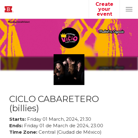
Create
your
Tog
event
navi
CICLO CABARETERO
(billies)
Starts:
Friday
01
March
,
2024
,
21
:
30
Ends:
Friday
01
de
March
de
2024
,
23
:
00
Time Zone:
Central (Ciudad de México)