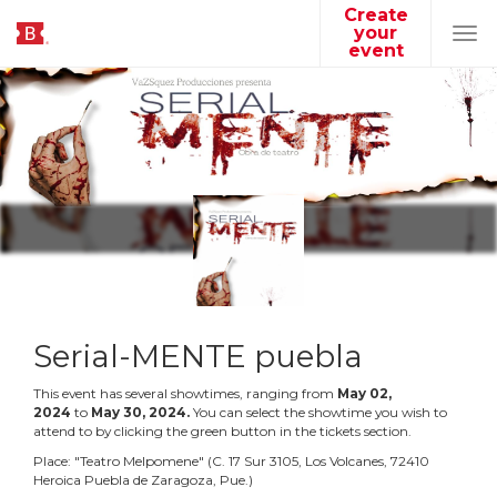
Create
your
Tog
event
navi
Serial-MENTE puebla
This event has several showtimes, ranging from
May
02
,
2024
to
May
30
,
2024
.
You can select the showtime you wish to
attend to by clicking the green button in the tickets section.
Place:
"
Teatro Melpomene
"
(
C. 17 Sur 3105, Los Volcanes, 72410
Heroica Puebla de Zaragoza, Pue.
)