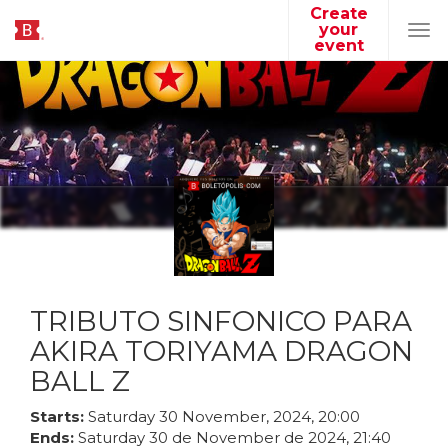
Create
your
Tog
event
navi
TRIBUTO SINFONICO PARA
AKIRA TORIYAMA DRAGON
BALL Z
Starts:
Saturday
30
November
,
2024
,
20
:
00
Ends:
Saturday
30
de
November
de
2024
,
21
:
40