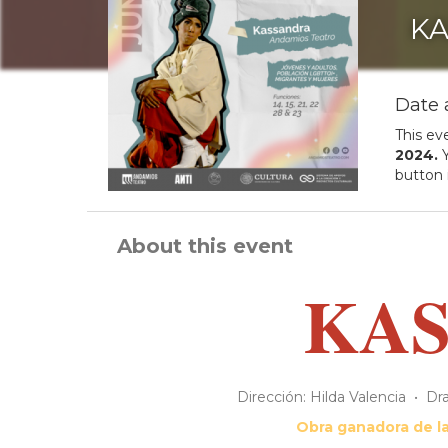
K
Date 
This ev
2024
.
Y
button 
About this event
KA
Dirección: Hilda Valencia • D
Obra ganadora de la