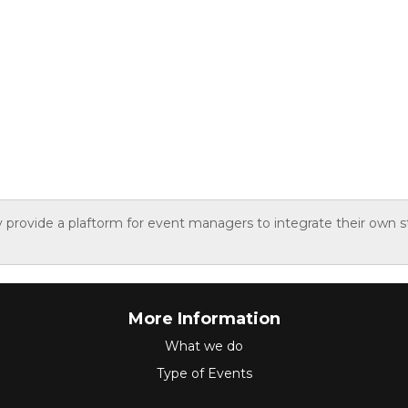
y provide a plaftorm for event managers to integrate their own st
More Information
What we do
Type of Events