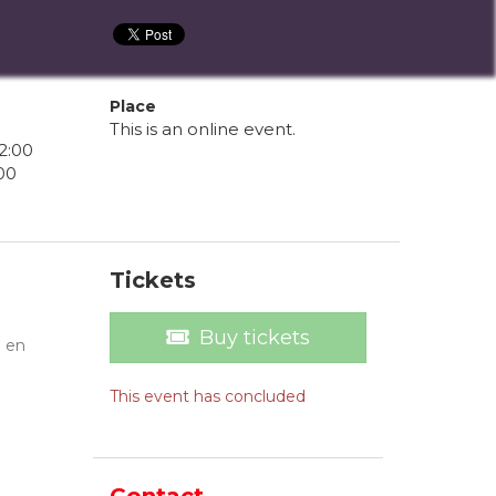
Place
This is an online event.
2
:
00
00
Tickets
Buy tickets
n en
This event has concluded