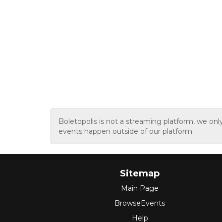
Boletopolis is not a streaming platform, we onl
events happen outside of our platform.
Sitemap
Main Page
BrowseEvents
Help