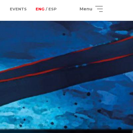
Menu
EVENTS
ENG
/ ESP