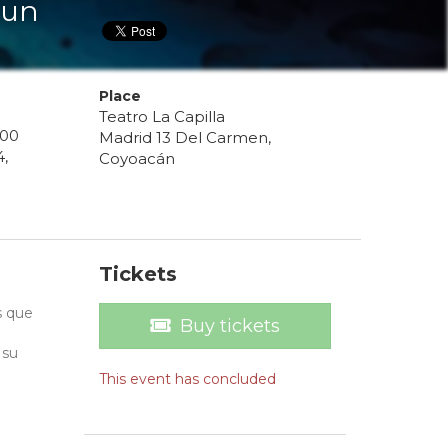
 un
Place
Teatro La Capilla
00
Madrid 13 Del Carmen,
4
,
Coyoacán
Tickets
s que
Buy tickets
 su
This event has concluded