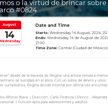
mos o la virtud de brincar sobre
arco #0824
August
Date and Time
14
Starts:
Wednesday
14
August
,
2024
,
20
:
Ends:
Wednesday
14
de
August
de
202
Wednesday
21
:
00
Time Zone:
Central (Ciudad de México)
héroe” desde de la travesía de Regina: una artista venida a meno
hermano se suicidara en el ático. Con un sobre de dinero y unos
er cumpleaños, Regina decide intentar por última vez encontrar
s Alfonso Nava | Dirección: Carla Pedroza | Elenco : Alejandra
personal | Función apta para adolescentes y adultos