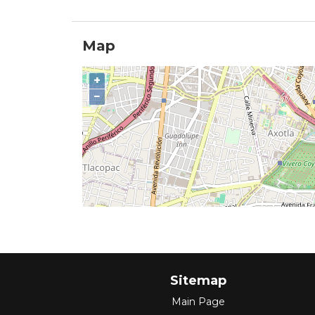
Map
+
−
Sitemap
Main Page