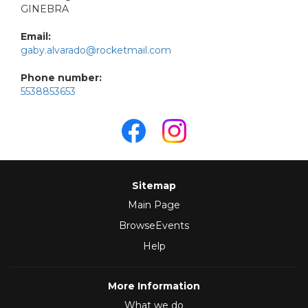
GINEBRA
Email:
gaby.alvarado@rocketmail.com
Phone number:
5538853653
Sitemap
Main Page
BrowseEvents
Help
More Information
What we do