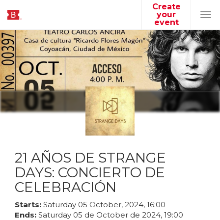
Create
your
Tog
event
navi
21 AÑOS DE STRANGE
DAYS: CONCIERTO DE
CELEBRACIÓN
Starts:
Saturday
05
October
,
2024
,
16
:
00
Ends:
Saturday
05
de
October
de
2024
,
19
:
00