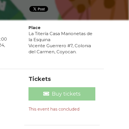
Place
La Titería Casa Marionetas de
2
:
00
la Esquina
24
,
Vicente Guerrero #7, Colonia
del Carmen, Coyocan.
Tickets
Buy tickets
l
This event has concluded