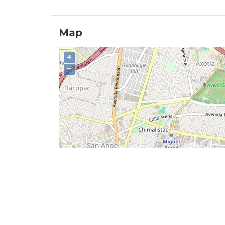
Map
+
−