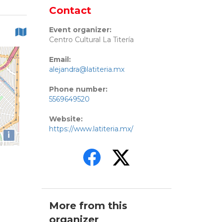
Contact
Event organizer:
Centro Cultural La Titería
Email:
alejandra@latiteria.mx
Phone number:
5569649520
Website:
https://www.latiteria.mx/
i
More from this
organizer