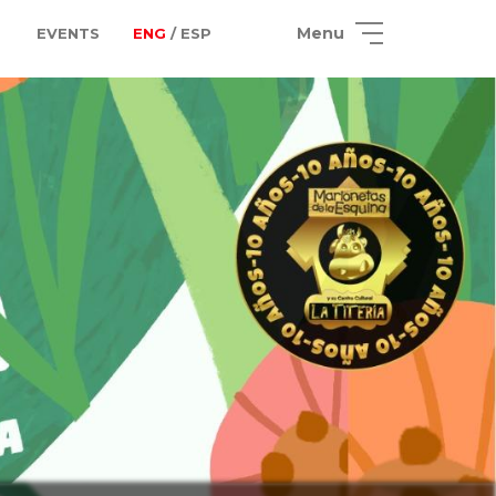
Menu
EVENTS
ENG
/ ESP