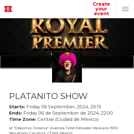
Create
your
Tog
event
navi
PLATANITO SHOW
Starts:
Friday
06
September
,
2024
,
20
:
15
Ends:
Friday
06
de
September
de
2024
,
22
:
00
Time Zone:
Central (Ciudad de México)
at
"
Deportivo Oceania
"
(
Avenida Tahel Pensador Mexicano 15510
Venustiano Carranza, CDMX México
)