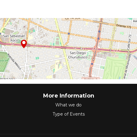
More Information
What we do
Type of Events