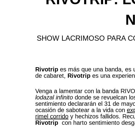
N
SHOW LACRIMOSO PARA CO
Rivotrip
es más que una banda, es u
de cabaret,
Rivotrip
es una experienc
Venga a lamentar con la banda RIVOTR
lodazal infinito
donde se revuelcan los
sentimiento declararán el 31 de ma
ocasión de sabotear a la vida con
exp
rimel corrido
y hechizos fallidos. Re
Rivotrip
con harto sentimiento desg