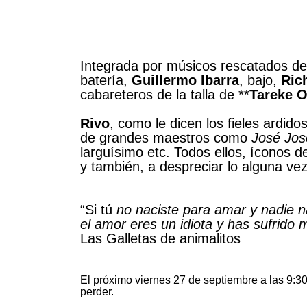
Integrada por músicos rescatados d
batería,
Guillermo Ibarra
, bajo,
Ric
cabareteros de la talla de **
Tareke O
Rivo
, como le dicen los fieles ardid
de grandes maestros como
José Jos
larguísimo etc. Todos ellos, íconos 
y también, a despreciar lo alguna v
“Si tú
no naciste para amar y nadie nac
el amor eres un idiota y has sufrido m
Las Galletas de animalitos
El próximo viernes 27 de septiembre a las 9:3
perder.