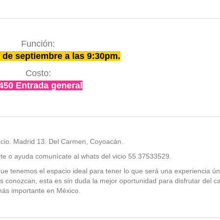
Función:
 de septiembre a las 9:30pm.
Costo:
450 Entrada general
Vicio. Madrid 13. Del Carmen, Coyoacán.
rte o ayuda comunícate al whats del vicio 55 37533529.
e tenemos el espacio ideal para tener lo que será una experiencia ún
os conozcan, esta es sin duda la mejor oportunidad para disfrutar del c
ás importante en México.