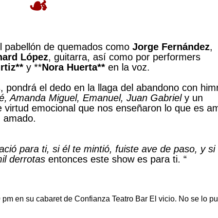
☙
el pabellón de quemados como
Jorge Fernández
,
hard López
, guitarra, así como por performers
rtiz**
y **
Nora Huerta**
en la voz.
os, pondrá el dedo en la llaga del abandono con hi
é, Amanda Miguel, Emanuel, Juan Gabriel
y un
de virtud emocional que nos enseñaron lo que es a
ez amado.
ió para ti, si él te mintió, fuiste ave de paso, y si
il derrotas
entonces este show es para ti. “
0 pm en su cabaret de Confianza Teatro Bar El vicio. No se lo p