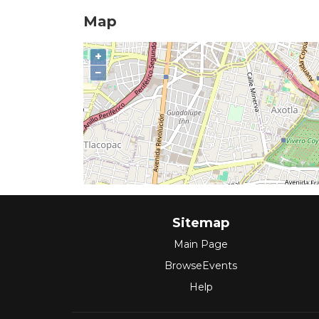
Map
+
−
Sitemap
Main Page
BrowseEvents
Help