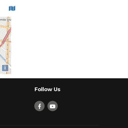
i
Follow Us