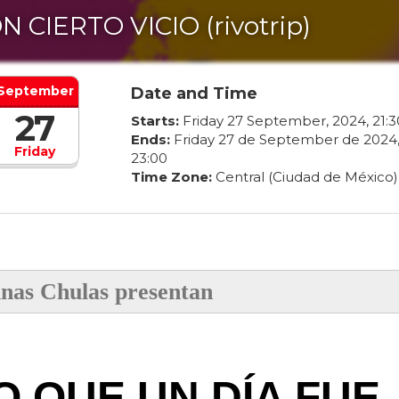
N CIERTO VICIO (rivotrip)
September
Date and Time
27
Starts:
Friday
27
September
,
2024
,
21
:
3
Ends:
Friday
27
de
September
de
2024
Friday
23
:
00
Time Zone:
Central (Ciudad de México)
nas Chulas presentan
O QUE UN DÍA FUE, 