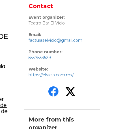
Contact
Event organizer:
Teatro Bar El Vicio
Email:
E 
facturaselvicio@gmail.com
Phone number:
5537533529
lo
Website:
https://elvicio.com.mx/
er
 de
 de
More from this
organizer