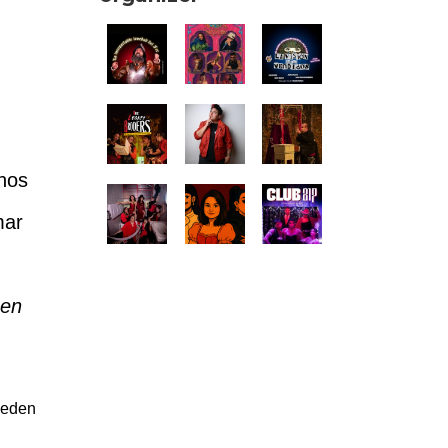
mnos
mar
 en
ueden