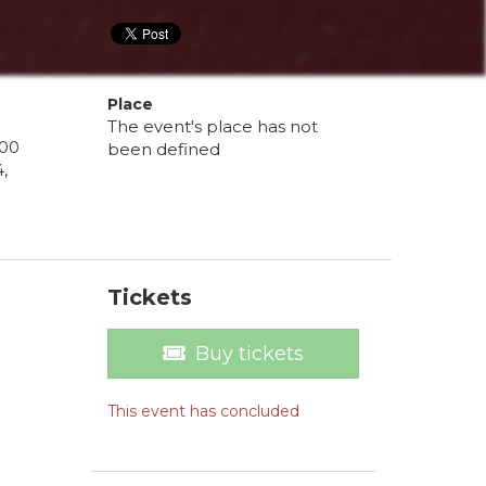
Place
The event's place has not
00
been defined
4
,
Tickets
Buy tickets
This event has concluded