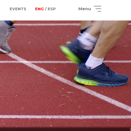
Menu
EVENTS
ENG
/ ESP