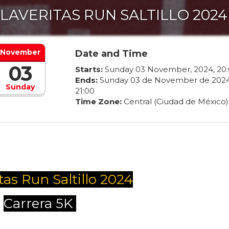
LAVERITAS RUN SALTILLO 2024
November
Date and Time
03
Starts:
Sunday
03
November
,
2024
,
20
:
Ends:
Sunday
03
de
November
de
202
Sunday
21
:
00
Time Zone:
Central (Ciudad de México)
tas Run Saltillo 2024
Carrera 5K