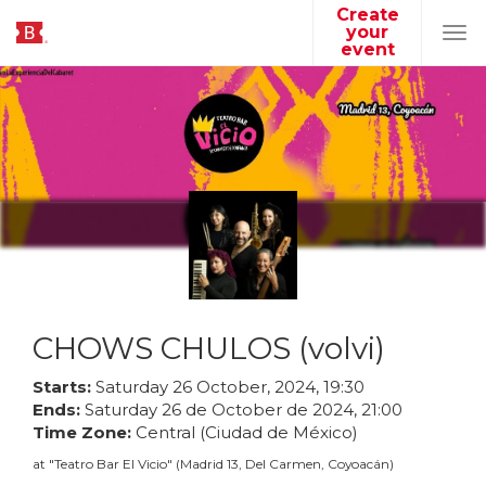
Create
your
Tog
event
navi
CHOWS CHULOS (volvi)
Starts:
Saturday
26
October
,
2024
,
19
:
30
Ends:
Saturday
26
de
October
de
2024
,
21
:
00
Time Zone:
Central (Ciudad de México)
at
"
Teatro Bar El Vicio
"
(
Madrid 13, Del Carmen, Coyoacán
)