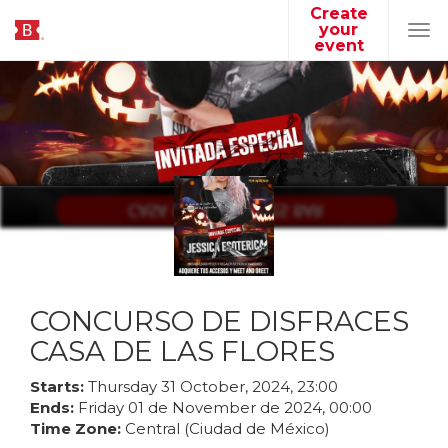
Create
your
Tog
event
navi
CONCURSO DE DISFRACES
CASA DE LAS FLORES
Starts:
Thursday
31
October
,
2024
,
23
:
00
Ends:
Friday
01
de
November
de
2024
,
00
:
00
Time Zone:
Central (Ciudad de México)