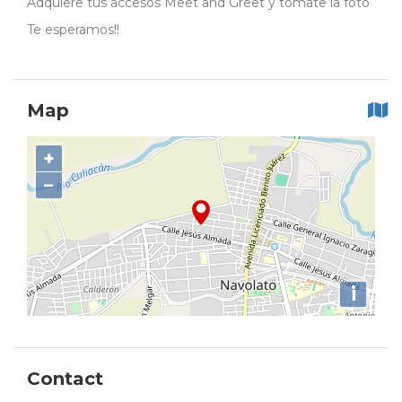
Adquiere tus accesos Meet and Greet y tómate la foto
Te esperamos!!
Map
+
−
i
Contact