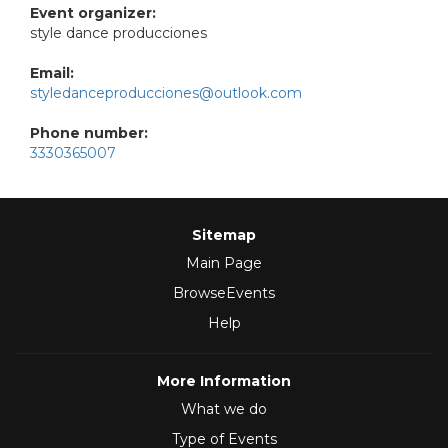
Event organizer:
style dance producciones
Email:
styledanceproducciones@outlook.com
Phone number:
3330365007
Sitemap
Main Page
BrowseEvents
Help
More Information
What we do
Type of Events