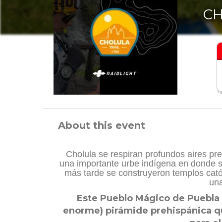
CH
About this event
Cholula se respiran profundos aires pr
una importante urbe indígena en donde se
más tarde se construyeron templos catól
un
Este Pueblo Mágico de Puebla t
enorme) pirámide prehispánica qu