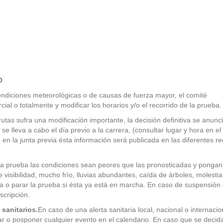
O
ndiciones meteorológicas o de causas de fuerza mayor, el comité
al o totalmente y modificar los horarios y/o el recorrido de la prueba.
utas sufra una modificación importante, la decisión definitiva se anunc
se lleva a cabo el día previo a la carrera, (consultar lugar y hora en el
n la junta previa ésta información será publicada en las diferentes r
la prueba las condiciones sean peores que las pronosticadas y pongan
de visibilidad, mucho frío, lluvias abundantes, caída de árboles, molesti
lida o parar la prueba si ésta ya está en marcha. En caso de suspensión 
scripción.
 sanitarios.
En caso de una alerta sanitaria local, nacional o internacion
r o posponer cualquier evento en el calendario. En caso que se decid