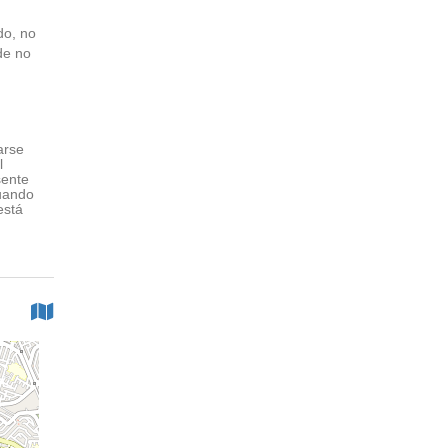
do, no
de no
arse
l
sente
cuando
está