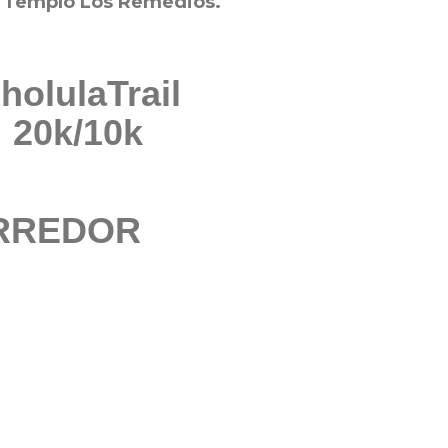
l Templo Los Remedios.
holulaTrail
20k/10k
RREDOR