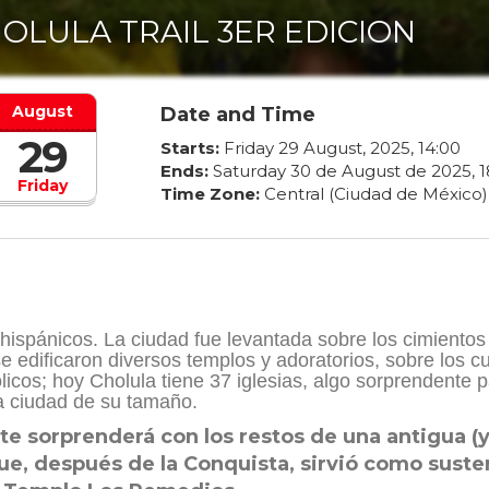
OLULA TRAIL 3ER EDICION
August
Date and Time
29
Starts:
Friday
29
August
,
2025
,
14
:
00
Ends:
Saturday
30
de
August
de
2025
,
1
Friday
Time Zone:
Central (Ciudad de México)
ehispánicos. La ciudad fue levantada sobre los cimientos
 edificaron diversos templos y adoratorios, sobre los c
icos; hoy Cholula tiene 37 iglesias, algo sorprendente 
a ciudad de su tamaño.
e sorprenderá con los restos de una antigua (
e, después de la Conquista, sirvió como suste