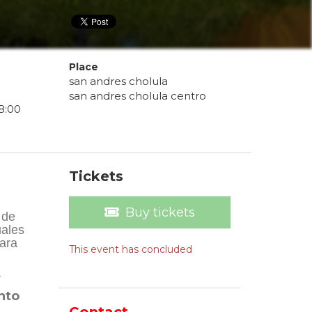
Place
san andres cholula
san andres cholula centro
8
:
00
Tickets
Buy tickets
 de
uales
para
This event has concluded
y
nto