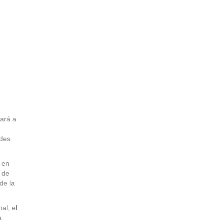
iará a
edes
 en
a de
de la
al, el
a