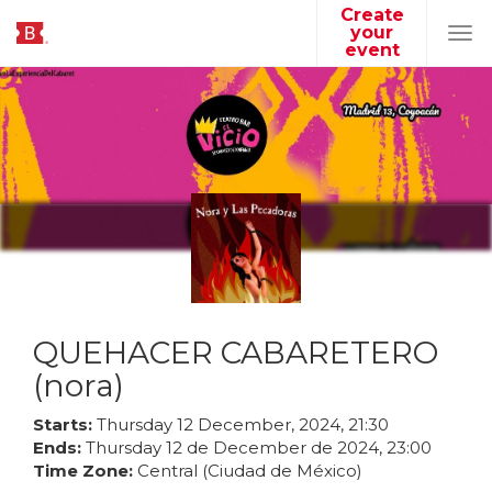
Create
your
Tog
event
navi
QUEHACER CABARETERO
(nora)
Starts:
Thursday
12
December
,
2024
,
21
:
30
Ends:
Thursday
12
de
December
de
2024
,
23
:
00
Time Zone:
Central (Ciudad de México)