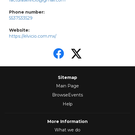
facturaselvicio@gmail.com
Phone number:
5537533529
Website:
https://elvicio.com.mx/
Sitemap
Main Page
BrowseEvents
Help
More Information
What we do