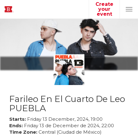
Create
your
Tog
event
navi
Farileo En El Cuarto De Leo
PUEBLA
Starts:
Friday
13
December
,
2024
,
19
:
00
Ends:
Friday
13
de
December
de
2024
,
22
:
00
Time Zone:
Central (Ciudad de México)