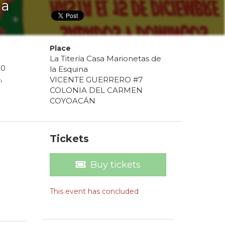
la
Place
La Titería Casa Marionetas de
00
la Esquina
4
,
VICENTE GUERRERO #7
COLONIA DEL CARMEN
COYOACÁN
Tickets
Buy tickets
This event has concluded