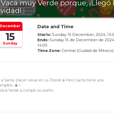
 Vaca muy Verde porque, ¡Llegó 
vidad!
December
Date and Time
15
Starts:
Sunday
15
December
,
2024
,
13
:
Ends:
Sunday
15
de
December
de
202
Sunday
14
:
00
Time Zone:
Central (Ciudad de México)
a Santa: ¡hacer nevar en La Titería! ❄️ Pero Santa tiene una
mplirlo. 🎄✨
 Vaca Verde a cumplir su sueño.