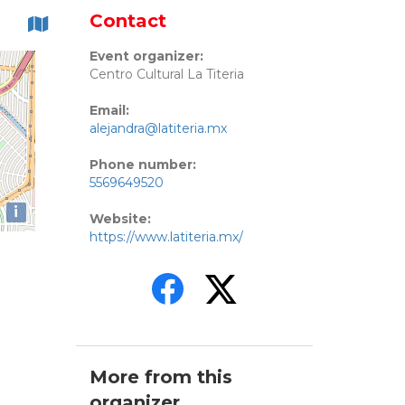
Contact
Event organizer:
Centro Cultural La Titeria
Email:
alejandra@latiteria.mx
Phone number:
5569649520
i
Website:
https://www.latiteria.mx/
More from this
organizer