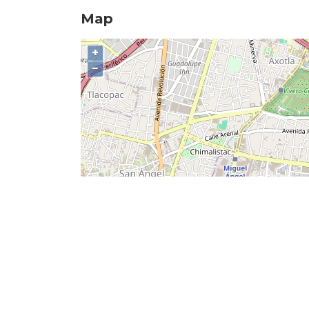
Map
+
−