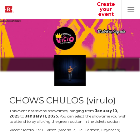
Create
your
Tog
event
navi
CHOWS CHULOS (virulo)
This event has several showtimes, ranging from
January
10
,
2025
to
January
11
,
2025
.
You can select the showtime you wish
to attend to by clicking the green button in the tickets section.
Place:
"
Teatro Bar El Vicio
"
(
Madrid 13, Del Carmen, Coyoacán
)