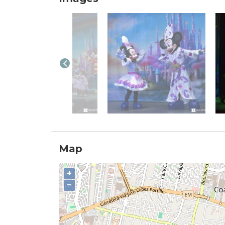
Map
+
−