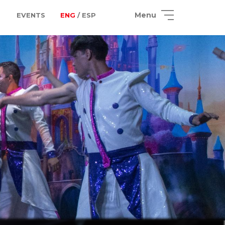
Menu
EVENTS
ENG
/ ESP