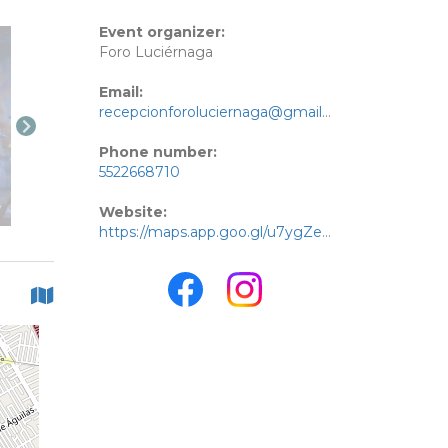
Event organizer:
Foro Luciérnaga
Email:
recepcionforoluciernaga@gmail.com
Phone number:
5522668710
Website:
https://maps.app.goo.gl/u7ygZepEdway46JV7