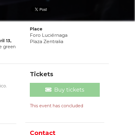
Place
Foro Luciérnaga
ril
13
,
Plaza Zentralia
he green
Tickets
ico.
Buy tickets
This event has concluded
Contact