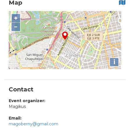
Map
+
−
i
Contact
Event organizer:
Magikus
Email:
magoberny@gmail.com