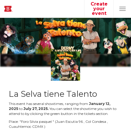
Create
your
Tog
event
navi
La Selva tiene Talento
This event has several showtimes, ranging from
January
12
,
2025
to
July
27
,
2025
.
You can select the showtime you wish to
attend to by clicking the green button in the tickets section.
Place:
"
Foro Silvia pasquel
"
(
Juan Escutia 96 , Col Condesa ,
Cuauhtemoc CDMX
)