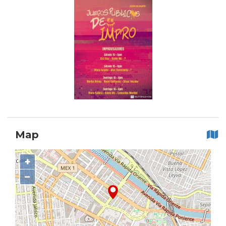
Map
+
−