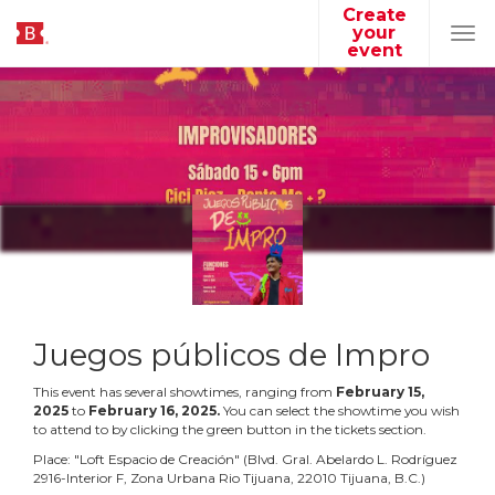
Create
your
Tog
event
navi
Juegos públicos de Impro
This event has several showtimes, ranging from
February
15
,
2025
to
February
16
,
2025
.
You can select the showtime you wish
to attend to by clicking the green button in the tickets section.
Place:
"
Loft Espacio de Creación
"
(
Blvd. Gral. Abelardo L. Rodríguez
2916-Interior F, Zona Urbana Rio Tijuana, 22010 Tijuana, B.C.
)