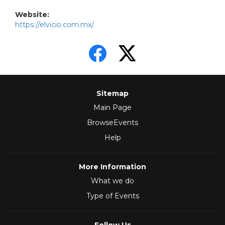
Website:
https://elvicio.com.mx/
Sitemap
Main Page
BrowseEvents
Help
More Information
What we do
Type of Events
Follow Us