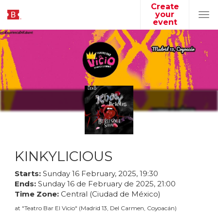
Create
your
Tog
event
navi
KINKYLICIOUS
Starts:
Sunday
16
February
,
2025
,
19
:
30
Ends:
Sunday
16
de
February
de
2025
,
21
:
00
Time Zone:
Central (Ciudad de México)
at
"
Teatro Bar El Vicio
"
(
Madrid 13, Del Carmen, Coyoacán
)