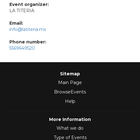
Event organizer:
LA TITERIA
Email:
info@latiteria.mx
Phone number:
5569649520
Sitemap
Main Page
BrowseEvents
Help
More Information
What we do
Type of Events