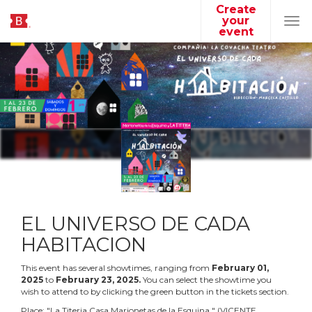
Create
your
Tog
event
navi
EL UNIVERSO DE CADA
HABITACION
This event has several showtimes, ranging from
February
01
,
2025
to
February
23
,
2025
.
You can select the showtime you
wish to attend to by clicking the green button in the tickets section.
Place:
"
La Titeria Casa Marionetas de la Esquina
"
(
VICENTE