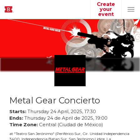
Create
your
Tog
event
navi
Metal Gear Concierto
Starts:
Thursday
24
April
,
2025
,
17
:
30
Ends:
Thursday
24
de
April
de
2025
,
19
:
00
Time Zone:
Central (Ciudad de México)
at
"
Teatro San Jerónimo
"
(
Periférico Sur, Cir. Unidad Independencia
3400, Independencia Batan Sur, San Jerónimo Lídice, La