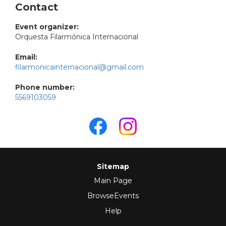
Contact
Event organizer:
Orquesta Filarmónica Internacional
Email:
filarmonicainternacional@gmail.com
Phone number:
5569103059
Sitemap
Main Page
BrowseEvents
Help