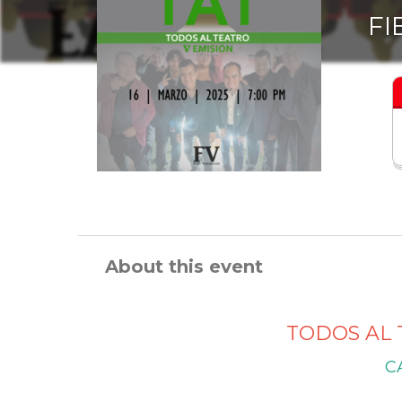
FI
About this event
TODOS AL 
C