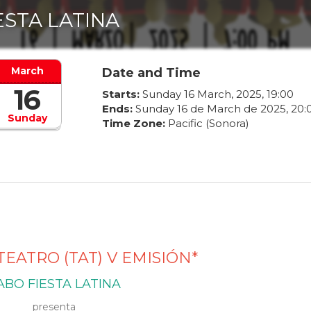
ESTA LATINA
March
Date and Time
16
Starts:
Sunday
16
March
,
2025
,
19
:
00
Ends:
Sunday
16
de
March
de
2025
,
20
:
Sunday
Time Zone:
Pacific (Sonora)
TEATRO (TAT) V EMISIÓN*
ABO FIESTA LATINA
presenta