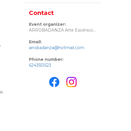
Contact
Event organizer:
ARROBADANZA Arte Escénico A.C.
Email:
a
arrobadanza@hotmail.com
Phone number:
6243551523
de