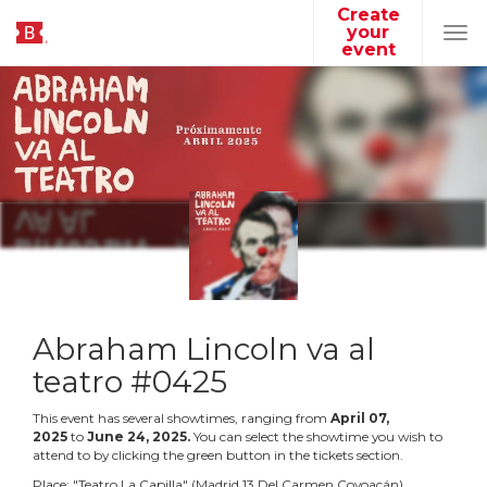
Create
your
Tog
event
navi
Abraham Lincoln va al
teatro #0425
This event has several showtimes, ranging from
April
07
,
2025
to
June
24
,
2025
.
You can select the showtime you wish to
attend to by clicking the green button in the tickets section.
Place:
"
Teatro La Capilla
"
(
Madrid 13 Del Carmen Coyoacán
)