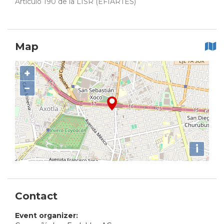
Artículo 190 de la LISR (EFIARTES)
Map
+
−
i
Contact
Event organizer: