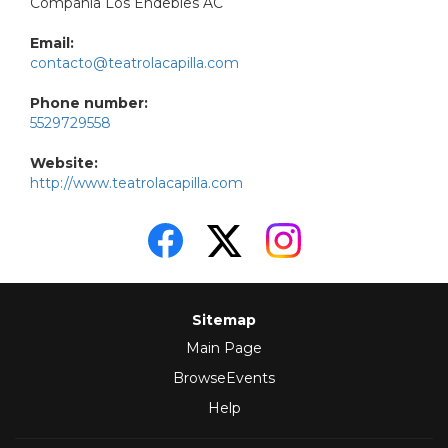
Compañía Los Endebles AC
Email:
contacto@teatrolacapilla.com
Phone number:
5529729558
Website:
http://www.teatrolacapilla.com
Sitemap
Main Page
BrowseEvents
Help