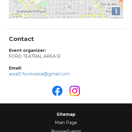
i
Contact
Event organizer:
FORO TEATRAL AREA 51
Email:
area51.foroteatral@gmail.com
Sitemap
Main Page
BrowseEvents