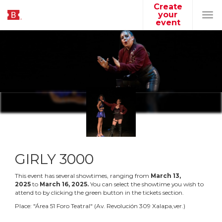
Create
your
Tog
event
navi
GIRLY 3000
This event has several showtimes, ranging from
March
13
,
2025
to
March
16
,
2025
.
You can select the showtime you wish to
attend to by clicking the green button in the tickets section.
Place:
"
Área 51 Foro Teatral
"
(
Av. Revolución 309 Xalapa,ver.
)