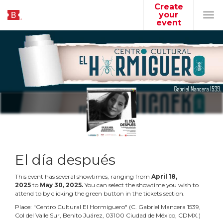
Create
your
Tog
event
navi
El día después
This event has several showtimes, ranging from
April
18
,
2025
to
May
30
,
2025
.
You can select the showtime you wish to
attend to by clicking the green button in the tickets section.
Place:
"
Centro Cultural El Hormiguero
"
(
C. Gabriel Mancera 1539,
Col del Valle Sur, Benito Juárez, 03100 Ciudad de México, CDMX.
)