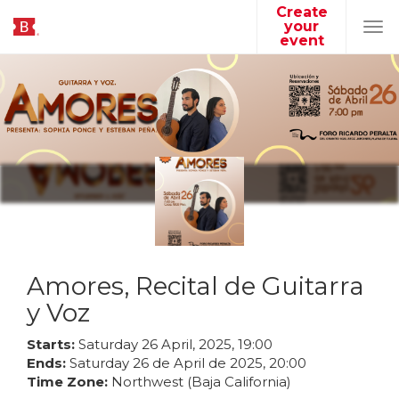
Create
your
Tog
event
navi
Amores, Recital de Guitarra
y Voz
Starts:
Saturday
26
April
,
2025
,
19
:
00
Ends:
Saturday
26
de
April
de
2025
,
20
:
00
Time Zone:
Northwest (Baja California)