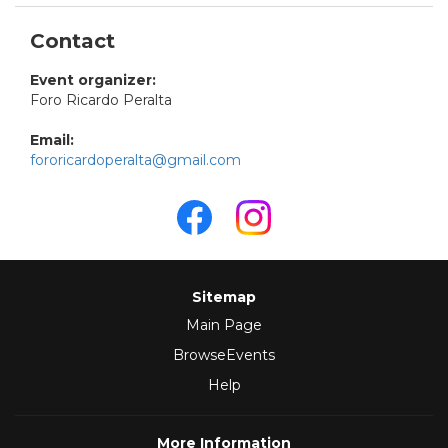
Contact
Event organizer:
Foro Ricardo Peralta
Email:
fororicardoperalta@gmail.com
Sitemap
Main Page
BrowseEvents
Help
More Information