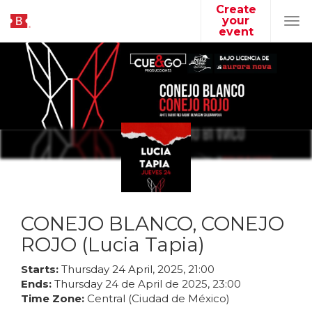
Create
your
Tog
event
navi
CONEJO BLANCO, CONEJO
ROJO (Lucia Tapia)
Starts:
Thursday
24
April
,
2025
,
21
:
00
Ends:
Thursday
24
de
April
de
2025
,
23
:
00
Time Zone:
Central (Ciudad de México)